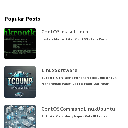
Popular Posts
CentOS
Install
Linux
Instal chkrootkit di CentOS atau cPanel
Linux
Software
Tutorial Cara Menggunakan Tcpdump Untuk
Menangkap Paket Data Melalui Jaringan
CentOS
Command
Linux
Ubuntu
Tutorial Cara Menghapus Rule IPTables