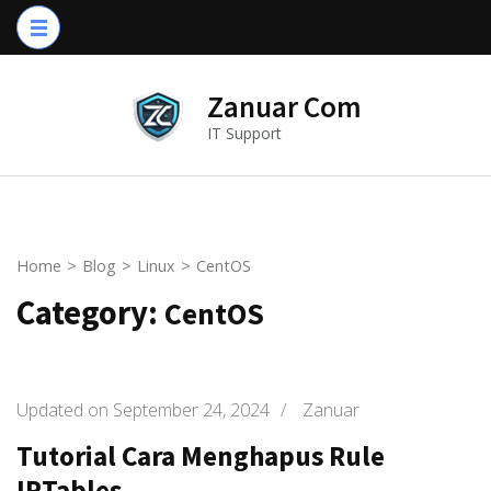
Skip
to
content
Zanuar Com
(Press
IT Support
Enter)
Home
>
Blog
>
Linux
>
CentOS
Category:
CentOS
Updated on
September 24, 2024
/
Zanuar
Tutorial Cara Menghapus Rule
IPTables