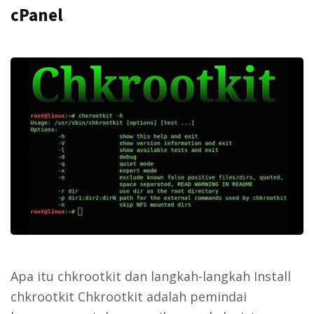
cPanel
Apa itu chkrootkit dan langkah-langkah Install
chkrootkit Chkrootkit adalah pemindai