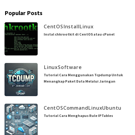
Popular Posts
CentOS
Install
Linux
Instal chkrootkit di CentOS atau cPanel
Linux
Software
Tutorial Cara Menggunakan Tcpdump Untuk
Menangkap Paket Data Melalui Jaringan
CentOS
Command
Linux
Ubuntu
Tutorial Cara Menghapus Rule IPTables