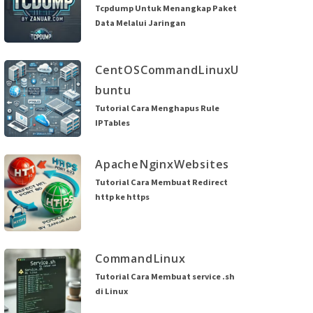
Tcpdump Untuk Menangkap Paket
Data Melalui Jaringan
CentOS
Command
Linux
U
buntu
Tutorial Cara Menghapus Rule
IPTables
Apache
Nginx
Websites
Tutorial Cara Membuat Redirect
http ke https
Command
Linux
Tutorial Cara Membuat service .sh
di Linux