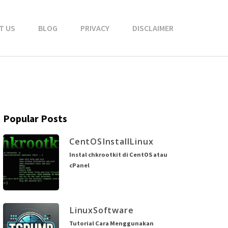
T US
BLOG
PRIVACY
DISCLAIMER
Popular Posts
CentOS
Install
Linux
Instal chkrootkit di CentOS atau
cPanel
Linux
Software
Tutorial Cara Menggunakan