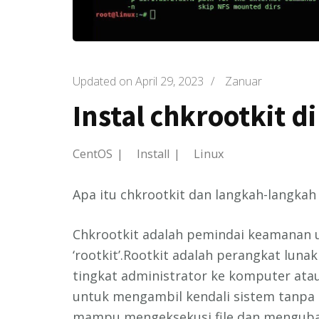
Updated on
April 29, 2023
/
Zanuar
Instal chkrootkit d
CentOS
Install
Linux
Apa itu chkrootkit dan langkah-langkah 
Chkrootkit adalah pemindai keamanan 
‘rootkit’.Rootkit adalah perangkat lun
tingkat administrator ke komputer ata
untuk mengambil kendali sistem tanpa d
mampu mengeksekusi file dan mengubah