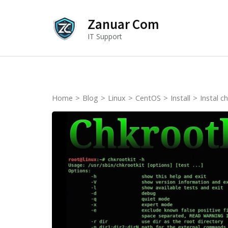
Skip
to
Zanuar Com
content
IT Support
(Press
Enter)
Home
>
Blog
>
Linux
>
CentOS
>
Install
>
Instal c