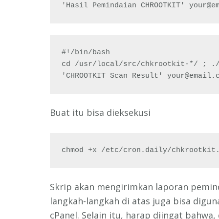
'Hasil Pemindaian CHROOTKIT' 
your@e
#!/bin/bash

cd /usr/local/src/chkrootkit-*/ ; ./
'CHROOTKIT Scan Result' 
your@email.
Buat itu bisa dieksekusi
chmod +x /etc/cron.daily/chkrootkit
Skrip akan mengirimkan laporan peminda
langkah-langkah di atas juga bisa digun
cPanel. Selain itu, harap diingat bahw