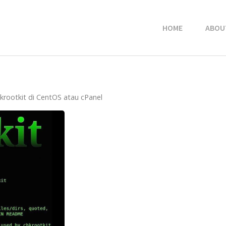
HOME
ABOU
hkrootkit di CentOS atau cPanel