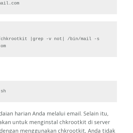
mail.com
chkrootkit |grep -v not| /bin/mail -s 
com
.sh
ian harian Anda melalui email. Selain itu,
akan untuk menginstal chkrootkit di server
a, dengan menggunakan chkrootkit, Anda tidak